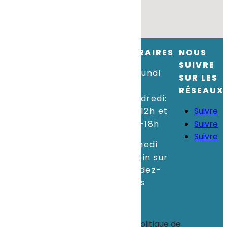
CONTACT
HORAIRES
NOUS
SUIVRE
Téléphone
:
+352
Du lundi
SUR LES
26 57 80 1
au
RÉSEAUX
vendredi:
Email
:
8h-12h et
Suivre
info@sopiconcept.lu
14h-18h
Suivre
Suivre
Adresse
:
70, Z.I. Um
Samedi
Monkeler
matin sur
L-4149 Schifflange
rendez-
vous
© tous droits réservés
plan du site
-
mentions légales
-
politique de