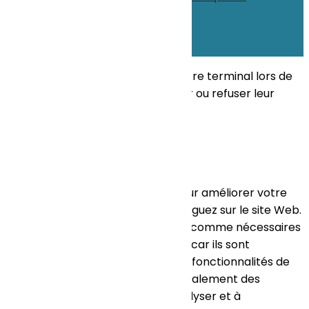
confidentialité
Site propulsé par
INOVA WEB
Ce site dépose des cookies sur votre terminal lors de
votre visite. Vous pouvez accepter ou refuser leur
dépôt.
J'accepte
Je refuse
En savoir plus
Fermer
Ce site Web utilise des cookies pour améliorer votre
expérience pendant que vous naviguez sur le site Web.
Parmi ceux-ci, les cookies classés comme nécessaires
sont stockés sur votre navigateur car ils sont
essentiels au fonctionnement des fonctionnalités de
base du site Web. Nous utilisons également des
cookies tiers qui nous aident à analyser et à