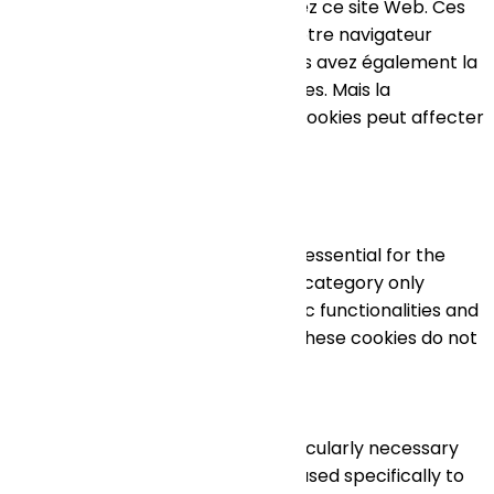
comprendre comment vous utilisez ce site Web. Ces
cookies ne seront stockés dans votre navigateur
qu'avec votre consentement. Vous avez également la
possibilité de désactiver ces cookies. Mais la
désactivation de certains de ces cookies peut affecter
votre expérience de navigation.
Necessary
Necessary
Toujours activé
Necessary cookies are absolutely essential for the
website to function properly. This category only
includes cookies that ensures basic functionalities and
security features of the website. These cookies do not
store any personal information.
Non-necessary
Non-necessary
Any cookies that may not be particularly necessary
for the website to function and is used specifically to