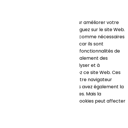
Fermer
Ce site Web utilise des cookies pour améliorer votre
expérience pendant que vous naviguez sur le site Web.
Parmi ceux-ci, les cookies classés comme nécessaires
sont stockés sur votre navigateur car ils sont
essentiels au fonctionnement des fonctionnalités de
base du site Web. Nous utilisons également des
cookies tiers qui nous aident à analyser et à
comprendre comment vous utilisez ce site Web. Ces
cookies ne seront stockés dans votre navigateur
qu'avec votre consentement. Vous avez également la
possibilité de désactiver ces cookies. Mais la
désactivation de certains de ces cookies peut affecter
votre expérience de navigation.
Necessary
Necessary