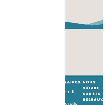
SALARIÉS
CONTACT
HORAIRES
NOUS
SUIVRE
Téléphone
:
+352
Du lundi
SUR LES
26 57 80 1
au
RÉSEAUX
vendredi: