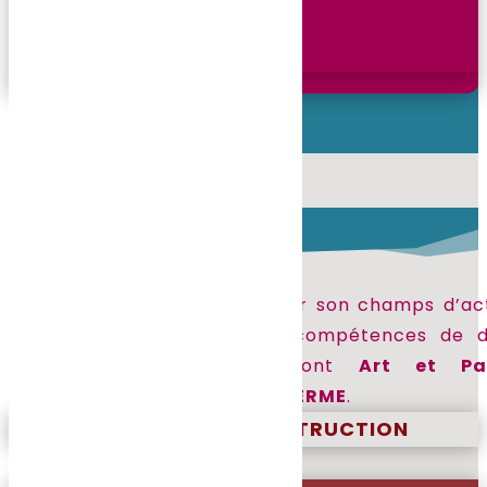
NOS FILLIALES
SOPICONCEPT a su élargir son champs d’ac
en s’appuyant sur les compétences de 
autres entités que sont
Art et Pa
Construction
et
SOPITHERME
.
ART ET PAVÉS CONSTRUCTION