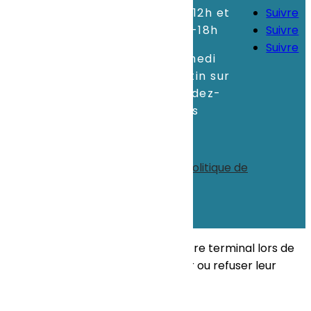
Email
:
8h-12h et
Suivre
info@sopiconcept.lu
14h-18h
Suivre
Suivre
Adresse
:
70, Z.I. Um
Samedi
Monkeler
matin sur
L-4149 Schifflange
rendez-
vous
© tous droits réservés
plan du site
-
mentions légales
-
politique de
confidentialité
Site propulsé par
INOVA WEB
Ce site dépose des cookies sur votre terminal lors de
votre visite. Vous pouvez accepter ou refuser leur
dépôt.
J'accepte
Je refuse
En savoir plus