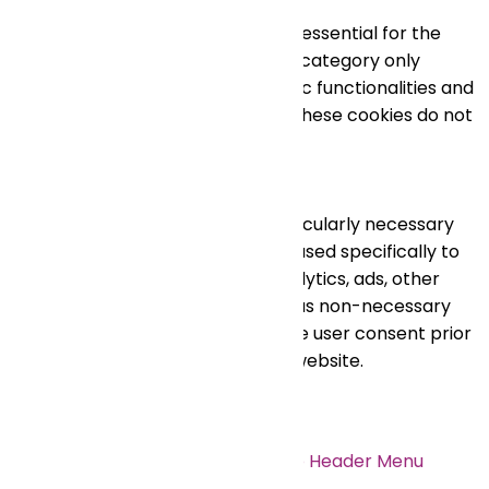
Toujours activé
Necessary cookies are absolutely essential for the
website to function properly. This category only
includes cookies that ensures basic functionalities and
security features of the website. These cookies do not
store any personal information.
Non-necessary
Non-necessary
Any cookies that may not be particularly necessary
for the website to function and is used specifically to
collect user personal data via analytics, ads, other
embedded contents are termed as non-necessary
cookies. It is mandatory to procure user consent prior
to running these cookies on your website.
Enregistrer & appliquer